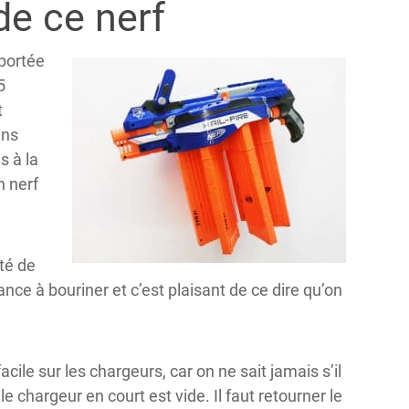
e ce nerf
 portée
5
t
ins
s à la
n nerf
ité de
ance à bouriner et c’est plaisant de ce dire qu’on
acile sur les chargeurs, car on ne sait jamais s’il
le chargeur en court est vide. Il faut retourner le