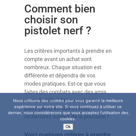
​Comment bien
choisir son
pistolet nerf ?
​Les critères importants à prendre en
compte avant un achat sont
nombreux. Chaque situation est
différente et dépendra de vos
modes pratiques. Est-ce que vous
faites des combats avec des amis
ou en famille ? Est-ce que vous
Nous utilisons des cookies pour vous garantir la meilleure
expérience sur notre site. Si vous continuez à utiliser ce
jouez plutôt en solo et vous
dernier, nous considérerons que vous acceptez l'utilisation des
recherchez surtout de la précision ?
cookies.
Ok
​Voici quelques critères à prendre