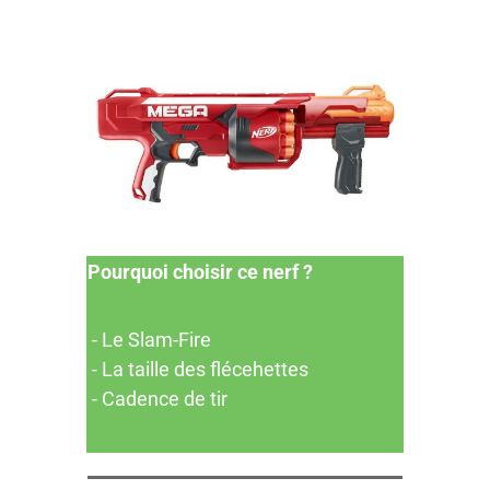
Pourquoi choisir ce nerf ?
- L​e Slam-Fire
- La ​taille des flécehettes
- Cadence de tir